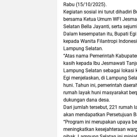
Rabu (15/10/2025).
Kegiatan sosial ini turut dihadiri
bersama Ketua Umum WFI Jesmawa
Selatan Bella Jayanti, serta sej
Dalam kesempatan itu, Bupati Eg
kepada Wanita Filantropi Indones
Lampung Selatan.
“Atas nama Pemerintah Kabupate
kasih kepada Ibu Jesmawati Tanju
Lampung Selatan sebagai lokasi keg
Egi menjelaskan, di Lampung Sela
huni. Tahun ini, pemerintah dae
rumah layak huni masyarakat ber
dukungan dana desa.
Dari jumlah tersebut, 221 rumah 
akan mendapatkan Persetujuan B
“Program ini merupakan upaya b
meningkatkan kesejahteraan warga
pihak. Lampung Selatan ini miniat