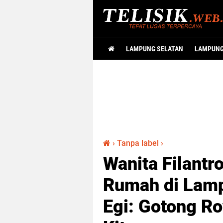
LAMPUNG SELATAN
LAMPUN
›
Tanpa label
›
Wanita Filantr
Rumah di Lamp
Egi: Gotong R