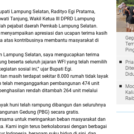
 Bupati Lampung Selatan, Radityo Egi Pratama,
ti Tanjung, Wakil Ketua III DPRD Lampung
umlah pejabat daerah Pemkab Lampung Selatan.
i menyampaikan apresiasi dan ucapan terima kasih
Geg
ia atas kontribusinya membantu masyarakat di
Tem
Ping
n Lampung Selatan, saya mengucapkan terima
ng beserta seluruh jajaran WFI yang telah memilih
Pri
Dit
iatan sosial ini,” ujar Bupati Egi.
Did
tan masih terdapat sekitar 8.000 rumah tidak layak
rah telah menganggarkan pembangunan 474 unit
Mod
penghasilan rendah ditambah 264 unit melalui
Kal
Rai
layak huni telah rampung dibangun dan seluruhnya
angunan Gedung (PBG) secara gratis.
ersama untuk meringankan beban masyarakat dan
. Kami ingin terus berkolaborasi dengan berbagai
ur Indonesia, beragam suku hidup di sini, dan