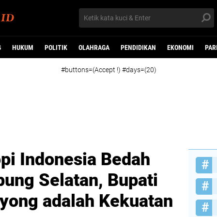
G
HUKUM
POLITIK
OLAHRAGA
PENDIDIKAN
EKONOMI
PAR
#buttons=(Accept !) #days=(20)
opi Indonesia Bedah
ung Selatan, Bupati
oyong adalah Kekuatan