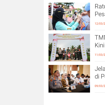
Rat
Pes
Leb
12/03/
TMM
Kin
Ber
11/03/
Jel
di 
Ra
09/03/