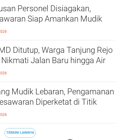
usan Personel Disiagakan,
awaran Siap Amankan Mudik
aran
2026
D Ditutup, Warga Tanjung Rejo
i Nikmati Jalan Baru hingga Air
sih
2026
ang Mudik Lebaran, Pengamanan
Pesawaran Diperketat di Titik
wan
2026
TERKINI LAINNYA