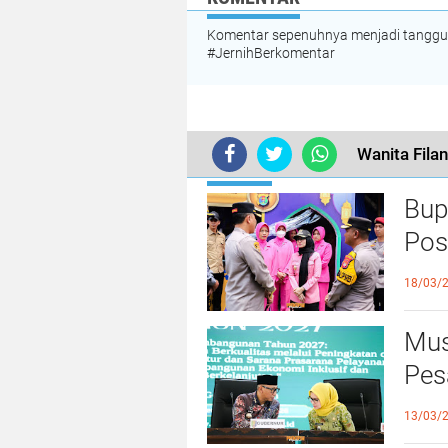
Komentar sepenuhnya menjadi tanggung
#JernihBerkomentar
TERKINI
Bup
Pos
dan
18/03/
Mus
Pes
dar
13/03/