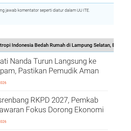
 jawab komentator seperti diatur dalam UU ITE.
ati Nanda Turun Langsung ke
pam, Pastikan Pemudik Aman
 Nyaman Melintas di Pesawaran
2026
renbang RKPD 2027, Pemkab
awaran Fokus Dorong Ekonomi
i Desa
2026