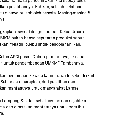
d), selama masa pandemi akan kita suplay terus,
an pelatihannya. Bahkan, setelah pelatihan
n itu dibawa pulanh oleh peserta. Masing-masing 5
nya.
gungkapkan, sesuai dengan arahan Ketua Umum
n UMKM bukan hanya seputaran produksi sabun.
akan melatih ibu-ibu untuk pengolahan ikan.
Ketua APCI pusat. Dalam programnya, terdapat
ikan untuk pengembangan UMKM," Tambahnya.
kukan pembinaan kepada kaum hawa tersebut terkait
Sehingga diharapkan, dari pelatihan dan
sakan manfaatnya untuk masyarakat Lamsel.
u Lampung Selatan sehat, cerdas dan sejahtera.
rima dan dirasakan manfaatnya untuk para ibu
ya.