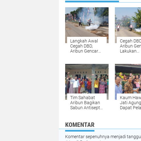
Langkah Awal
Cegah DBD
Cegah DBD,
Aribun Ge
Aribun Gencar
Lakukan
Lakukan
Fogging di
Fogging di Way
Panji
Tim Sahabat
Kaum Haw
Aribun Bagikan
Jati Agung
Sabun Antiseptik
Dapat Pela
di Merbau
UMKM Dar
Mataram dan
Kartini Per
Tanjung Bintang
Lamsel
KOMENTAR
Komentar sepenuhnya menjadi tanggung