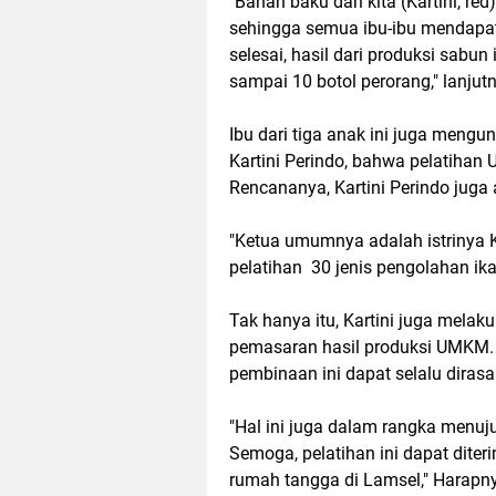
"Bahan baku dari kita (Kartini, re
sehingga semua ibu-ibu mendapatk
selesai, hasil dari produksi sabu
sampai 10 botol perorang," lanjut
Ibu dari tiga anak ini juga men
Kartini Perindo, bahwa pelatiha
Rencananya, Kartini Perindo juga 
"Ketua umumnya adalah istrinya 
pelatihan 30 jenis pengolahan 
Tak hanya itu, Kartini juga mela
pemasaran hasil produksi UMKM. 
pembinaan ini dapat selalu dira
"Hal ini juga dalam rangka menuj
Semoga, pelatihan ini dapat dite
rumah tangga di Lamsel," Harapn