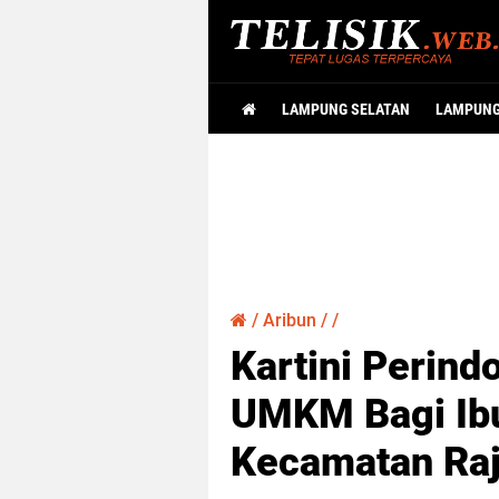
LAMPUNG SELATAN
LAMPUN
/
Aribun
/
/
Kartini Perind
UMKM Bagi Ibu
Kecamatan Ra