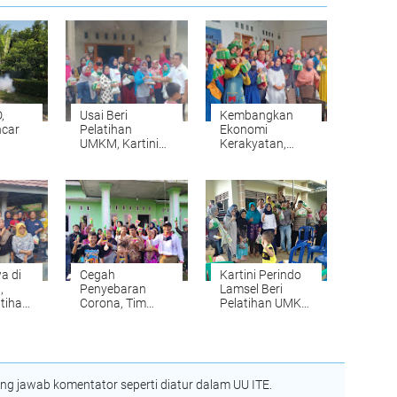
,
Usai Beri
Kembangkan
ncar
Pelatihan
Ekonomi
UMKM, Kartini
Kerakyatan,
 Palas
Perindo Lamsel
Kartini Perindo
bagikan Ikan
Lamsel Beri
Patin di Tanjung
Pelatihan UMKM
Bintang
di Natar
a di
Cegah
Kartini Perindo
,
Penyebaran
Lamsel Beri
tihan
Corona, Tim
Pelatihan UMKM
i
Sahabat Aribun
Bagi Kaum
indo
Bagikan Sabun
Hawa di 8 Desa
Antiseptik di
Kecamatan
Natar
Tanjung Sari
 jawab komentator seperti diatur dalam UU ITE.