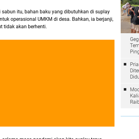
i sabun itu, bahan baku yang dibutuhkan di suplay
untuk operasional UMKM di desa. Bahkan, ia berjanji,
 tidak akan berhenti.
Geg
Tem
Ping
Pri
Dit
Did
Mod
Kal
Rai