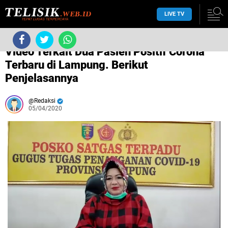
LIVE TV
/
dinkes provinsi lampung
/
/
Video Terkait Dua Pasien Positif Corona
Terbaru di Lampung. Berikut
Penjelasannya
Redaksi
05/04/2020