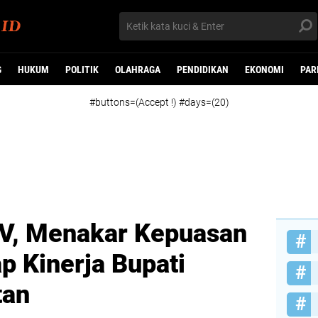
G
HUKUM
POLITIK
OLAHRAGA
PENDIDIKAN
EKONOMI
PAR
#buttons=(Accept !) #days=(20)
TV, Menakar Kepuasan
p Kinerja Bupati
tan