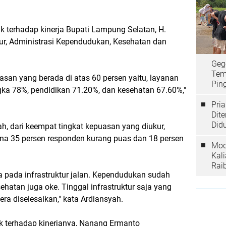
k terhadap kinerja Bupati Lampung Selatan, H.
tur, Administrasi Kependudukan, Kesehatan dan
Geg
Tem
uasan yang berada di atas 60 persen yaitu, layanan
Ping
ka 78%, pendidikan 71.20%, dan kesehatan 67.60%,"
Pri
Dit
Did
ah, dari keempat tingkat kepuasan yang diukur,
rena 35 persen responden kurang puas dan 18 persen
Mod
Kal
Rai
 pada infrastruktur jalan. Kependudukan sudah
ehatan juga oke. Tinggal infrastruktur saja yang
ra diselesaikan," kata Ardiansyah.
k terhadap kinerjanya, Nanang Ermanto