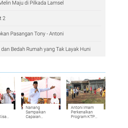
Melin Maju di Pilkada Lamsel
t 2
kan Pasangan Tony - Antoni
 dan Bedah Rumah yang Tak Layak Huni
Nanang
Antoni Imam
Sampaikan
Perkenalkan
Kisah
Capaian
Program KTP
Pembangunan
SEHAT
adi
Dimasa