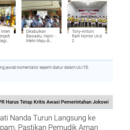
Kepemimpinannya
 Inten
Dikabulkan
Tony-Antoni
enjadi
Bawaslu, Hipni -
Raih Nomor Urut
Bagi
Melin Maju di
2
a
Pilkada Lamsel
 jawab komentator seperti diatur dalam UU ITE.
PR Harus Tetap Kritis Awasi Pemerintahan Jokowi
ati Nanda Turun Langsung ke
pam, Pastikan Pemudik Aman