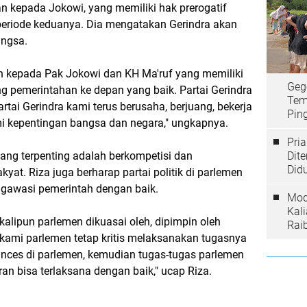
 kepada Jokowi, yang memiliki hak prerogatif
eriode keduanya. Dia mengatakan Gerindra akan
angsa.
 kepada Pak Jokowi dan KH Ma'ruf yang memiliki
Geg
g pemerintahan ke depan yang baik. Partai Gerindra
Tem
rtai Gerindra kami terus berusaha, berjuang, bekerja
Ping
mi kepentingan bangsa dan negara," ungkapnya.
Pri
yang terpenting adalah berkompetisi dan
Dit
Did
kyat. Riza juga berharap partai politik di parlemen
awasi pemerintah dengan baik.
Mod
Kal
kalipun parlemen dikuasai oleh, dipimpin oleh
Rai
n kami parlemen tetap kritis melaksanakan tugasnya
ances di parlemen, kemudian tugas-tugas parlemen
an bisa terlaksana dengan baik," ucap Riza.