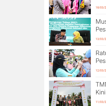
dan
18/03/
Mus
Pes
dar
13/03/
Rat
Pes
Leb
12/03/
TMM
Kin
Ber
11/03/