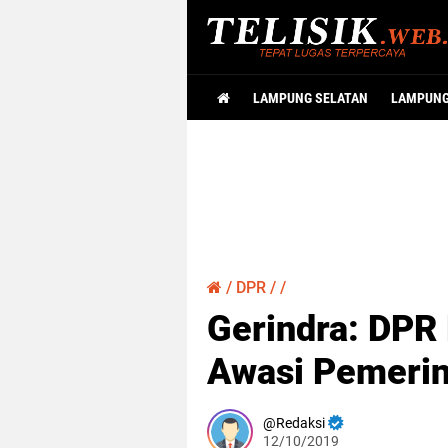
LAMPUNG SELATAN
LAMPUN
/
DPR
/
/
Gerindra: DPR 
Awasi Pemerin
Redaksi
12/10/2019