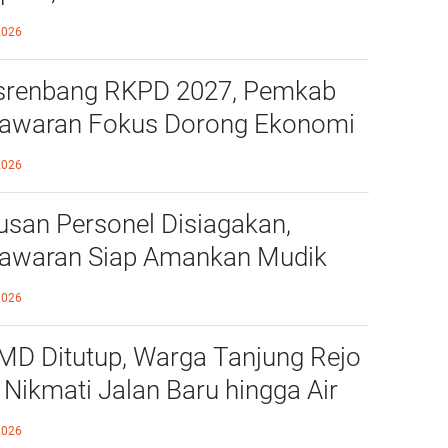
 Nyaman Melintas di Pesawaran
2026
renbang RKPD 2027, Pemkab
awaran Fokus Dorong Ekonomi
i Desa
2026
usan Personel Disiagakan,
awaran Siap Amankan Mudik
aran
2026
D Ditutup, Warga Tanjung Rejo
i Nikmati Jalan Baru hingga Air
sih
2026