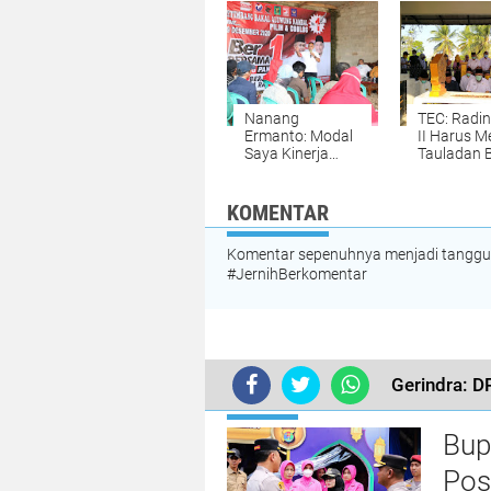
Program
Bupati
Unggulan
Nanang
TEC: Radin
Ermanto: Modal
II Harus M
Saya Kinerja
Tauladan 
Bukan Katanya
Kita Semu
dan Bukan Baru
Akan
KOMENTAR
Komentar sepenuhnya menjadi tanggung
#JernihBerkomentar
Gerindra: D
TERKINI
Bup
Pos