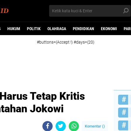
G
HUKUM
POLITIK
OLAHRAGA
PENDIDIKAN
EKONOMI
PAR
#buttons=(Accept !) #days=(20)
Harus Tetap Kritis
tahan Jokowi
Komentar (
)