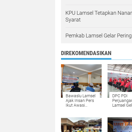
KPU Lamsel Tetapkan Nanan
Syarat
Pemkab Lamsel Gelar Peringa
DIREKOMENDASIKAN
Bawaslu Lamsel
DPC PDI
Ajak Insan Pers
Perjuanga
Ikut Awasi
Lamsel Gel
Tahapan Pemilu
Pelatihan 
Pelatih Sak
Daerah