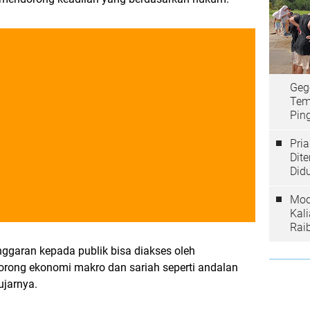
Geg
Tem
Ping
Pri
Dit
Did
Mod
Kal
Rai
ggaran kepada publik bisa diakses oleh
orong ekonomi makro dan sariah seperti andalan
ujarnya.