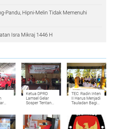
g-Pandu, Hipni-Melin Tidak Memenuhi
tan Isra Mikraj 1446 H
Ketua DPRD
TEC: Radin Inten
n
Lamsel Gelar
II Harus Menjadi
ar
Sosper Tentang
Tauladan Bagi
Bagi
Kabupaten
Kita Semua
si
Layak Anak