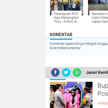
Perempuan PKS
Bawaslu M
Siap Menangkan
Calon Pet
Tony - Antoni di
Lepas Ga
Pilkada Lamsel
Citra Diri di
Fasilitas 
KOMENTAR
Komentar sepenuhnya menjadi tanggung
#JernihBerkomentar
Januri Kemb
TERKINI
Bup
Pos
dan
18/03/