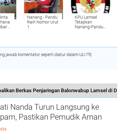
inta
Nanang - Pandu
KPU Lamsel
ahana
Raih Nomor Urut
Tetapkan
mbar
1
Nanang-Pandu,
Hipni-Melin
Negara
Tidak Memenuhi
Syarat
 jawab komentator seperti diatur dalam UU ITE.
alikan Berkas Penjaringan Balonwabup Lamsel di DPD PKS
ati Nanda Turun Langsung ke
pam, Pastikan Pemudik Aman
 Nyaman Melintas di Pesawaran
2026