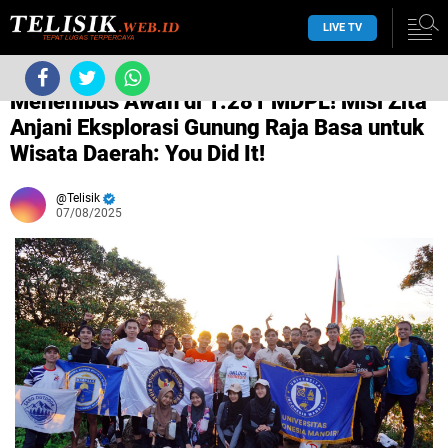
LIVE TV
›
Tanpa label
›
Menembus Awan di 1.281 MDPL! Misi Zita
Anjani Eksplorasi Gunung Raja Basa untuk
Wisata Daerah: You Did It!
Telisik
07/08/2025