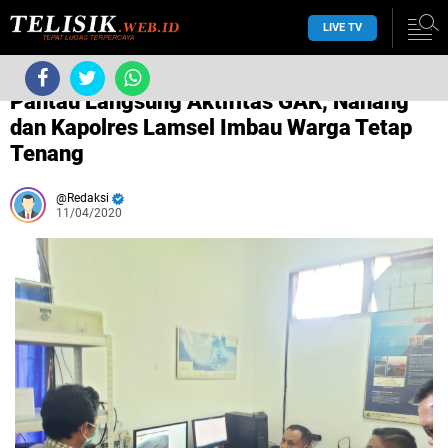
LIVE TV
/
Fatwa MUI Corona
/
/
/
/
Pantau Langsung Aktifitas GAK, Nanang
dan Kapolres Lamsel Imbau Warga Tetap
Tenang
Redaksi
11/04/2020