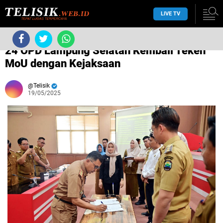
LIVE TV
›
Tanpa label
›
24 OPD Lampung Selatan Kembali Teken
MoU dengan Kejaksaan
Telisik
19/05/2025