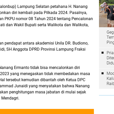
(Balonbup) Lampung Selatan petahana H. Nanang
nkan diri kembali pada Pilkada 2024. Pasalnya,
kan PKPU nomor 08 Tahun 2024 tentang Pencalonan
ti dan Wakil Bupati serta Walikota dan Walikota,
Geg
Tem
Ping
an pendapat antara akademisi Unila DR. Budiono,
i, SH Anggota DPRD Provinsi Lampung Fraksi
Pri
Dit
Did
anang Ermanto tidak bisa mencalonkan diri
Mod
K 2023 yang menegaskan tidak membedakan masa
Kal
 Hal tersebut kemudian dibantah oleh Ketua DPC
Rai
hammad Junaidi yang menyatakan bahwa Nanang
akan penghitungan masa jabatan di mulai sejak
n Mendagri.