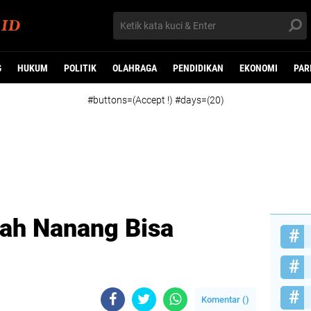
G
HUKUM
POLITIK
OLAHRAGA
PENDIDIKAN
EKONOMI
PAR
#buttons=(Accept !) #days=(20)
Sah Nanang Bisa
Komentar (
)