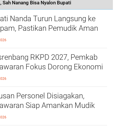
, Sah Nanang Bisa Nyalon Bupati
ati Nanda Turun Langsung ke
pam, Pastikan Pemudik Aman
 Nyaman Melintas di Pesawaran
2026
renbang RKPD 2027, Pemkab
awaran Fokus Dorong Ekonomi
i Desa
2026
usan Personel Disiagakan,
awaran Siap Amankan Mudik
aran
2026