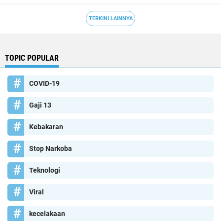
TERKINI LAINNYA
TOPIC POPULAR
COVID-19
Gaji 13
Kebakaran
Stop Narkoba
Teknologi
Viral
kecelakaan