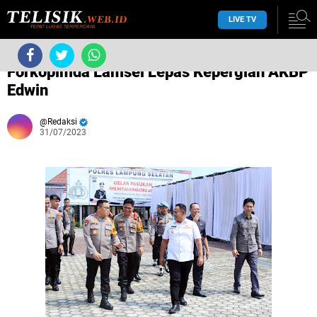
LIVE TV
›
Tanpa label
›
Forkopimda Lamsel Lepas Kepergian AKBP
Edwin
Redaksi
31/07/2023