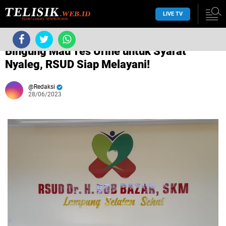
LIVE TV
›
Tanpa label
›
Bingung Mau Tes Urine untuk Syarat
Nyaleg, RSUD Siap Melayani!
Redaksi
28/06/2023