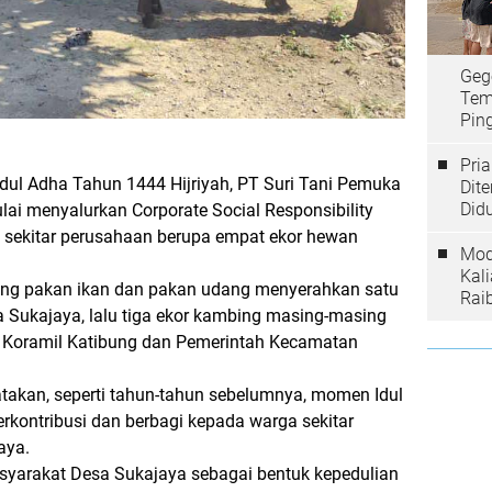
Geg
Tem
Ping
Pri
dul Adha Tahun 1444 Hijriyah, PT Suri Tani Pemuka
Dit
Did
ai menyalurkan Corporate Social Responsibility
i sekitar perusahaan berupa empat ekor hewan
Mod
Kal
ang pakan ikan dan pakan udang menyerahkan satu
Rai
 Sukajaya, lalu tiga ekor kambing masing-masing
, Koramil Katibung dan Pemerintah Kecamatan
kan, seperti tahun-tahun sebelumnya, momen Idul
erkontribusi dan berbagi kepada warga sekitar
aya.
yarakat Desa Sukajaya sebagai bentuk kepedulian