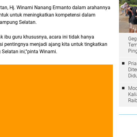
tan, Hj. Winarni Nanang Ermanto dalam arahannya
entuk untuk meningkatkan kompetensi dalam
Lampung Selatan.
k ibu guru khususnya, acara ini tidak hanya
Geg
i pentingnya menjadi ajang kita untuk tingkatkan
Tem
Ping
elatan ini,”pinta Winarni.
Pri
Dit
Did
Mod
Kal
Rai