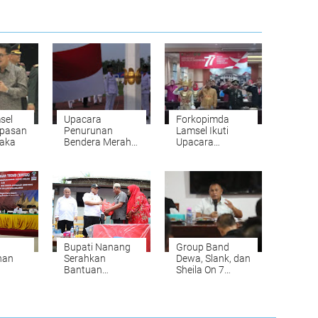
sel
Upacara
Forkopimda
epasan
Penurunan
Lamsel Ikuti
raka
Bendera Merah
Upacara
Putih HUT ke-77
Penurunan
Kemerdekaan RI
Bendera Merah
di Lamsel
Putih Secara
Berjalan
Virtual
Khidmat
Bupati Nanang
Group Band
han
Serahkan
Dewa, Slank, dan
Bantuan
Sheila On 7
P
Program Bedah
Bakal Hibur
ar
Rumah untuk
Masyarakat di
KPM
Warga
Lampung
RBA
Ketapang
Selatan Expo