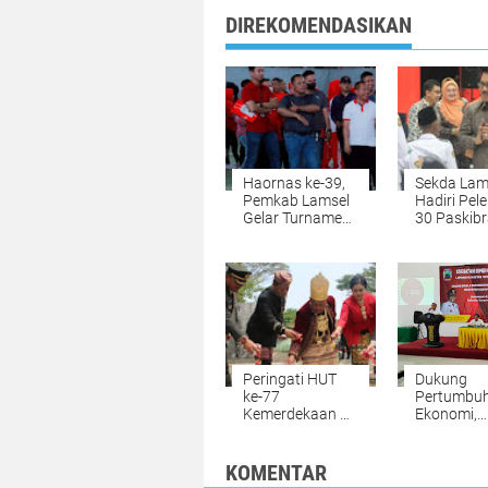
DIREKOMENDASIKAN
Haornas ke-39,
Sekda Lam
Pemkab Lamsel
Hadiri Pel
Gelar Turnamen
30 Paskib
Futsal dan Voli
Antar OPD
Peringati HUT
Dukung
ke-77
Pertumbu
Kemerdekaan RI,
Ekonomi,
Jajaran Pejabat
DPMPPTS
Pemkab Lamsel
Lamsel Gel
Ziarah ke
Bimtek L
KOMENTAR
Makam
dan OSS-