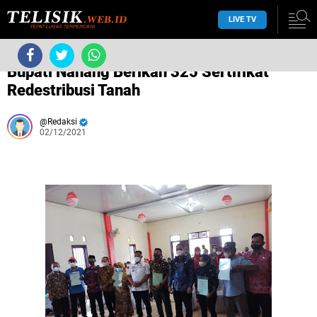
LIVE TV
›
Tanpa label
›
Bupati Nanang Berikan 325 Sertifikat
Redestribusi Tanah
Redaksi
02/12/2021