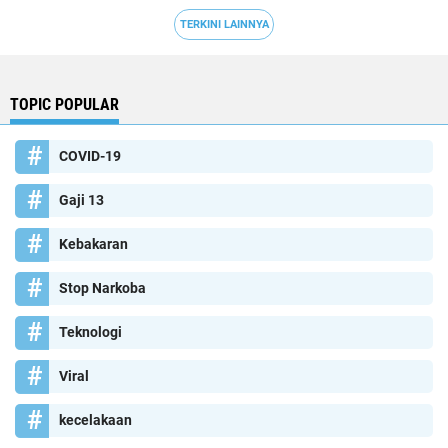
TERKINI LAINNYA
TOPIC POPULAR
COVID-19
Gaji 13
Kebakaran
Stop Narkoba
Teknologi
Viral
kecelakaan