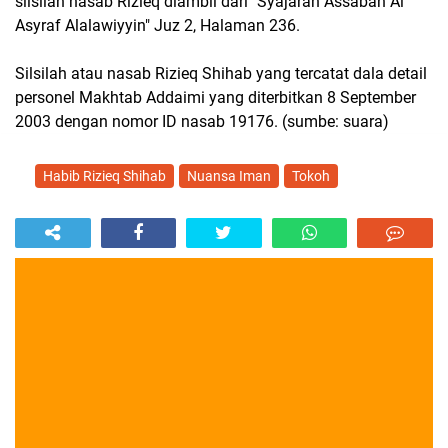
silsilah nasab Rizieq diambil dari "Syajarah Assabah Al
Asyraf Alalawiyyin" Juz 2, Halaman 236.
Silsilah atau nasab Rizieq Shihab yang tercatat dala detail
personel Makhtab Addaimi yang diterbitkan 8 September
2003 dengan nomor ID nasab 19176. (sumbe: suara)
Habib Rizieq Shihab
Nuansa Iman
Tokoh