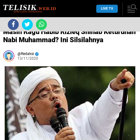
LIVE TV
/
Habib Rizieq Shihab
/
/
Masih Ragu Habib Rizieq Shihab Keturunan
Nabi Muhammad? Ini Silsilahnya
Redaksi
13/11/2020