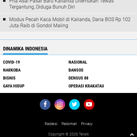
Pria Asal Pasar Baru Kalianda Ditemukan Tewas
Tergantung, Diduga Bunuh Diri
Modus Pecah Kaca Mobil di Kalianda, Dana BOS Rp 102
Juta Raib di Gondol Maling
DINAMIKA INDONESIA
COVID-19
NASIONAL
NARKOBA
BANSOS
BISNIS
DENSUS 88
GAYA HIDUP
OPERASI KRAKATAU
About Us
Redaksi
Pedoman
Privacy
Copyright ©
2026 Telisik