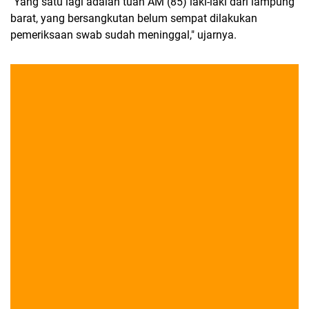
"Yang satu lagi adalah tuan AM (85) laki-laki dari lampung
barat, yang bersangkutan belum sempat dilakukan
pemeriksaan swab sudah meninggal," ujarnya.