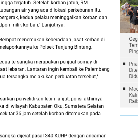
gga terjatuh. Setelah korban jatuh, RM
angan air yang ada dilokasi perkebunan itu.
k bergerak, kedua pelaku meninggalkan korban dan
on milik korban," Lanjutnya.
Geg
etempat menemukan keberadaan jasat korban di
Tem
 melaporkannya ke Polsek Tanjung Bintang.
Ping
 kedua tersangka merupakan penjual somay di
Pri
at lebaran. Lantaran ingin kembali ke Palembang
Dit
Did
ua tersangka melakukan perbuatan tersebut,"
Mod
Kal
rkan penyelidikan lebih lanjut, polisi akhirnya
Rai
ka di wilayah Kabupaten Oku, Sumatera Selatan
sekitar 36 jam setelah korban ditemukan pada
ersangka dijerat pasal 340 KUHP dengan ancaman