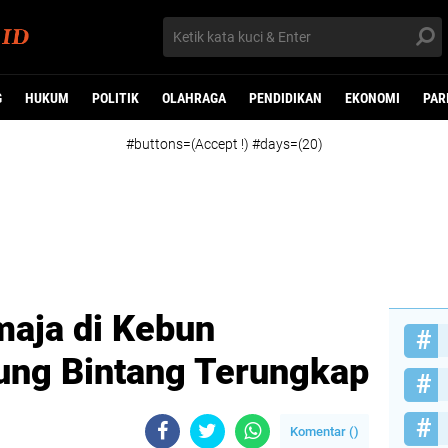
G
HUKUM
POLITIK
OLAHRAGA
PENDIDIKAN
EKONOMI
PAR
#buttons=(Accept !) #days=(20)
aja di Kebun
ung Bintang Terungkap
Komentar (
)