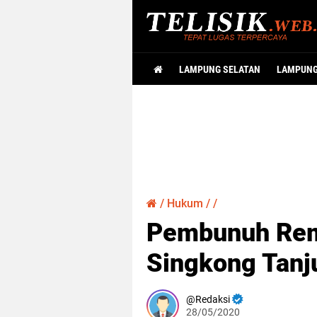
LAMPUNG SELATAN
LAMPUN
/
Hukum
/
/
Pembunuh Rem
Singkong Tanj
Redaksi
28/05/2020