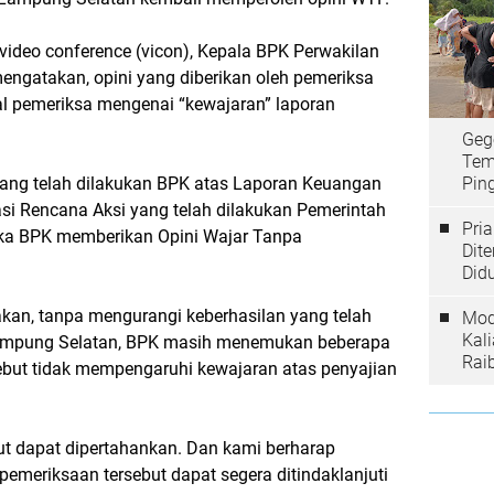
ideo conference (vicon), Kepala BPK Perwakilan
engatakan, opini yang diberikan oleh pemeriksa
l pemeriksa mengenai “kewajaran” laporan
Geg
Tem
yang telah dilakukan BPK atas Laporan Keuangan
Ping
i Rencana Aksi yang telah dilakukan Pemerintah
Pri
ka BPK memberikan Opini Wajar Tanpa
Dit
Did
kan, tanpa mengurangi keberhasilan yang telah
Mod
Kal
Lampung Selatan, BPK masih menemukan beberapa
Rai
ebut tidak mempengaruhi kewajaran atas penyajian
ut dapat dipertahankan. Dan kami berharap
pemeriksaan tersebut dapat segera ditindaklanjuti