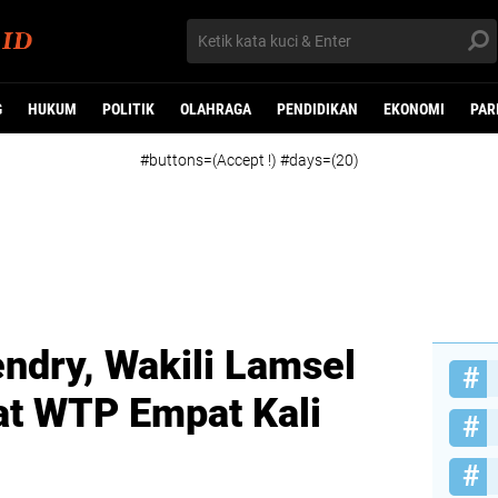
G
HUKUM
POLITIK
OLAHRAGA
PENDIDIKAN
EKONOMI
PAR
#buttons=(Accept !) #days=(20)
ndry, Wakili Lamsel
at WTP Empat Kali