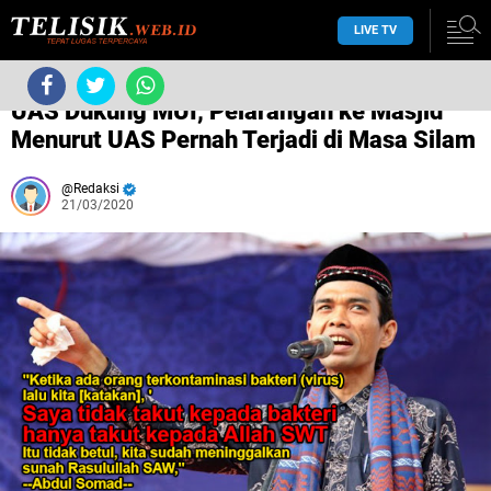
LIVE TV
/
COVID-19
/
/
UAS Dukung MUI, Pelarangan ke Masjid
Menurut UAS Pernah Terjadi di Masa Silam
Redaksi
21/03/2020