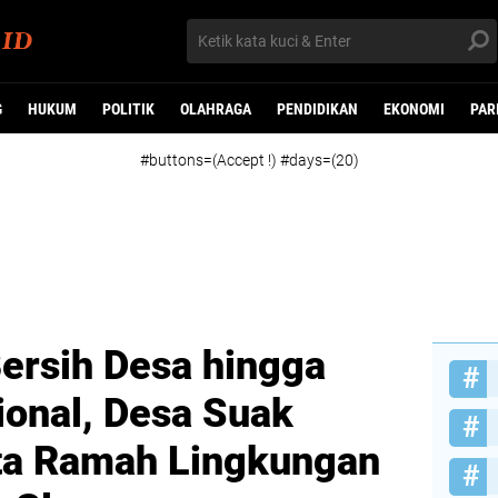
G
HUKUM
POLITIK
OLAHRAGA
PENDIDIKAN
EKONOMI
PAR
#buttons=(Accept !) #days=(20)
Bersih Desa hingga
onal, Desa Suak
ta Ramah Lingkungan