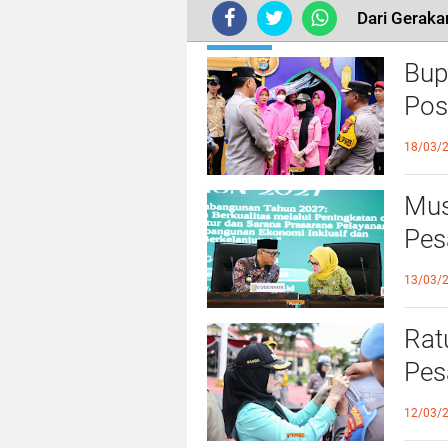
TERKINI
Bup
Pos
dan
18/03/
Mus
Pes
dar
13/03/
Rat
Pes
Leb
12/03/