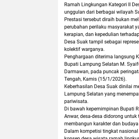
Ramah Lingkungan Kategori II De
unggulan dari berbagai wilayah S
Prestasi tersebut diraih bukan m
perubahan perilaku masyarakat ya
kerapian, dan kepedulian terhada
Desa Suak tampil sebagai represe
kolektif warganya.
Penghargaan diterima langsung K
Bupati Lampung Selatan M. Syaif
Darmawan, pada puncak peringata
Tengah, Kamis (15/1/2026).
Keberhasilan Desa Suak dinilai 
Lampung Selatan yang menempat
pariwisata.
Di bawah kepemimpinan Bupati Ra
Anwar, desa-desa didorong untuk t
membangun karakter dan budaya 
Dalam kompetisi tingkat nasional 
konsep desa wisata ramah lingku