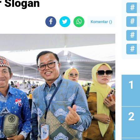
 Slogan
Komentar (
)