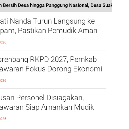
ati Nanda Turun Langsung ke
pam, Pastikan Pemudik Aman
 Nyaman Melintas di Pesawaran
2026
renbang RKPD 2027, Pemkab
awaran Fokus Dorong Ekonomi
i Desa
2026
usan Personel Disiagakan,
awaran Siap Amankan Mudik
aran
2026