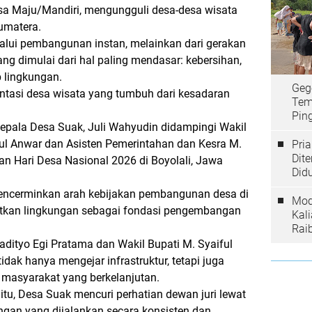
sa Maju/Mandiri, mengungguli desa-desa wisata
umatera.
elalui pembangunan instan, melainkan dari gerakan
ng dimulai dari hal paling mendasar: kebersihan,
p lingkungan.
Geg
ntasi desa wisata yang tumbuh dari kesadaran
Tem
Ping
epala Desa Suak, Juli Wahyudin didampingi Wakil
ul Anwar dan Asisten Pemerintahan dan Kesra M.
Pri
Dit
n Hari Desa Nasional 2026 di Boyolali, Jawa
Did
mencerminkan arah kebijakan pembangunan desa di
Mod
kan lingkungan sebagai fondasi pengembangan
Kal
Rai
dityo Egi Pratama dan Wakil Bupati M. Syaiful
idak hanya mengejar infrastruktur, tetapi juga
masyarakat yang berkelanjutan.
itu, Desa Suak mencuri perhatian dewan juri lewat
ngan yang dijalankan secara konsisten dan