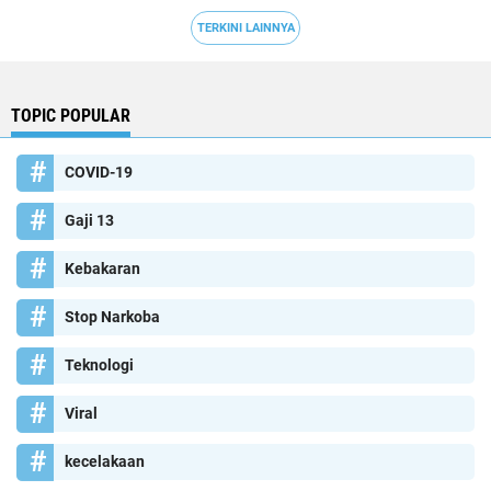
TERKINI LAINNYA
TOPIC POPULAR
COVID-19
Gaji 13
Kebakaran
Stop Narkoba
Teknologi
Viral
kecelakaan