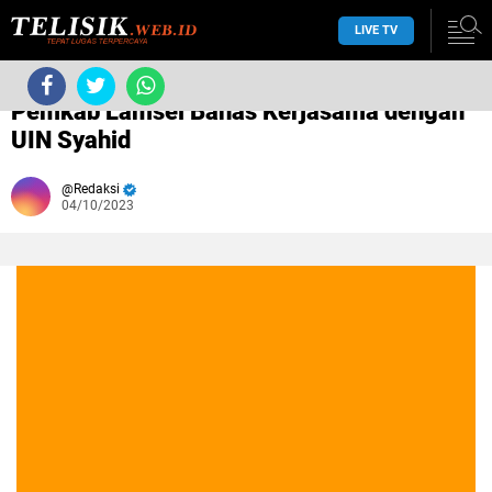
LIVE TV
›
Tanpa label
›
Pemkab Lamsel Bahas Kerjasama dengan
UIN Syahid
Redaksi
04/10/2023