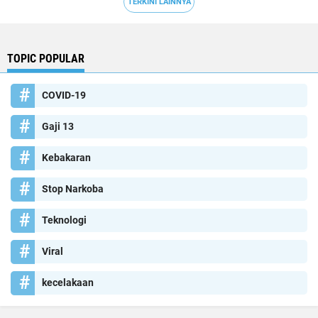
TERKINI LAINNYA
TOPIC POPULAR
COVID-19
Gaji 13
Kebakaran
Stop Narkoba
Teknologi
Viral
kecelakaan