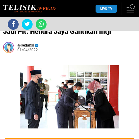
LIVE TV
›
Tanpa label
›
Jadi Plt. Hendra Jaya Gantikan Intji
Redaksi
01/04/2022