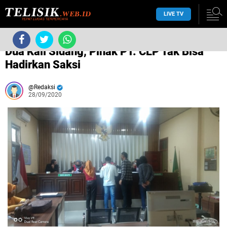
LIVE TV
/
Hukum
/
Dua Kali Sidang, Pihak PT. CLP Tak Bisa
Hadirkan Saksi
Redaksi
28/09/2020