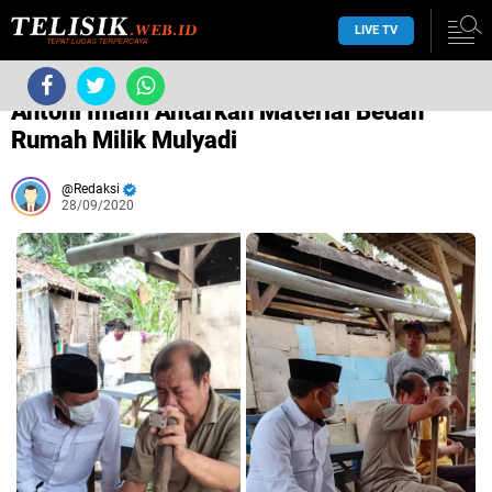
LIVE TV
/
antoni imam
/
Antoni Imam Antarkan Material Bedah
Rumah Milik Mulyadi
Redaksi
28/09/2020