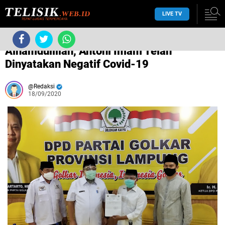
LIVE TV
/
antoni imam
/
/
/
/
Alhamdulillah, Antoni Imam Telah
Dinyatakan Negatif Covid-19
Redaksi
18/09/2020