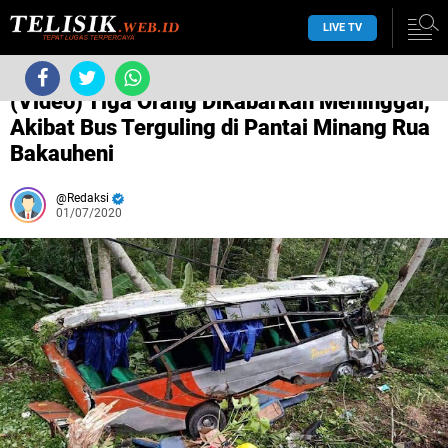
LIVE TV
/
Bakauheni
/
/
(Video) Tiga Orang Dikabarkan Meninggal,
Akibat Bus Terguling di Pantai Minang Rua
Bakauheni
Redaksi
01/07/2020