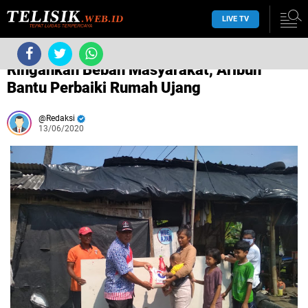
LIVE TV
/
Aribun
/
Ringankan Beban Masyarakat, Aribun
Bantu Perbaiki Rumah Ujang
Redaksi
13/06/2020