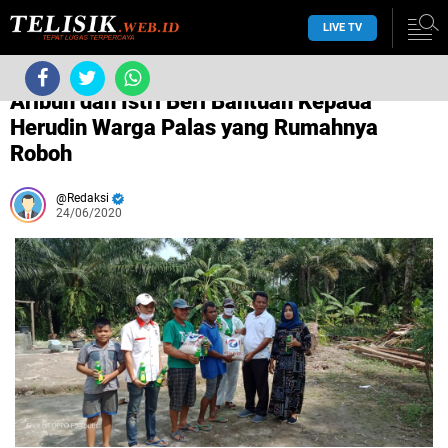
LIVE TV
/
Aribun
/
Aribun dan Istri Beri Bantuan Kepada
Herudin Warga Palas yang Rumahnya
Roboh
Redaksi
24/06/2020