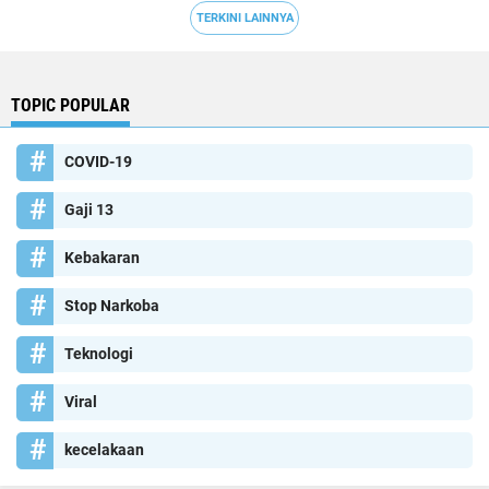
TERKINI LAINNYA
TOPIC POPULAR
COVID-19
Gaji 13
Kebakaran
Stop Narkoba
Teknologi
Viral
kecelakaan