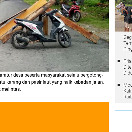
Geg
Tem
Ping
Pri
Dit
Did
paratur desa beserta masyarakat selalu bergotong-
 karang dan pasir laut yang naik kebadan jalan,
Mod
 melintas.
Kal
Rai