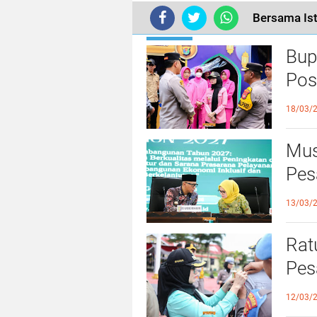
Bersama Ist
TERKINI
Bup
Pos
dan
18/03/
Mus
Pes
dar
13/03/
Rat
Pes
Leb
12/03/