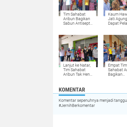
Tim Sahabat
Kaum Haw
Aribun Bagikan
Jati Agung
Sabun Antiseptik
Dapat Pela
di Merbau
UMKM Dar
Mataram dan
Kartini Per
Tanjung Bintang
Lamsel
Lanjut ke Natar,
Empat Tim
Tim Sahabat
Sahabat Ar
Aribun Tak Henti
Bagikan
Bagikan Sabun
Puluhan R
Antiseptik
Sabun di
Tanjung B
KOMENTAR
Komentar sepenuhnya menjadi tanggung
#JernihBerkomentar