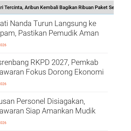
ri Tercinta, Aribun Kembali Bagikan Ribuan Paket Sembako
ati Nanda Turun Langsung ke
pam, Pastikan Pemudik Aman
 Nyaman Melintas di Pesawaran
2026
renbang RKPD 2027, Pemkab
awaran Fokus Dorong Ekonomi
i Desa
2026
usan Personel Disiagakan,
awaran Siap Amankan Mudik
aran
2026