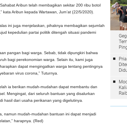
 Sahabat Aribun telah membagikan sekitar 200 ribu botol
” kata Aribun kepada Wartawan, Jum’at (22/5/2020).
las ini juga menjelaskan, pihaknya membagikan sejumlah
ud kepedulian partai politik ditengah situasi pandemi
Geg
Tem
Ping
an pangan bagi warga. Sebab, tidak dipungkiri bahwa
Pri
ruh bagi perekonomian warga. Selain itu, kami juga
Dit
iharapkan dapat mengingatkan warga tentang pentingnya
Did
baran virus corona,” Tuturnya.
Mod
 telah ia berikan mudah-mudahan dapat membantu dan
Kal
Rai
l. Mengingat, dari seluruh bantuan yang disalurkan
 hasil dari usaha perikanan yang digelutinya.
erapa, namun mudah-mudahan bantuan ini dapat menjadi
latan,” harapnya. (Red)