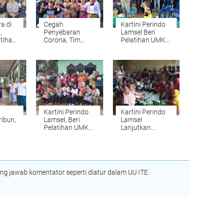
a di
Cegah
Kartini Perindo
,
Penyebaran
Lamsel Beri
tihan
Corona, Tim
Pelatihan UMKM
i
Sahabat Aribun
Bagi Kaum
indo
Bagikan Sabun
Hawa di 8 Desa
Antiseptik di
Kecamatan
Natar
Tanjung Sari
Kartini Perindo
Kartini Perindo
ibun,
Lamsel, Beri
Lamsel
Pelatihan UMKM
Lanjutkan
ibu
Kaum Hawa di
Pelatihan UMKM
Kecamatan
di Kecamatan
intang
Katibung
Penengahan
 jawab komentator seperti diatur dalam UU ITE.