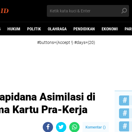
G
HUKUM
POLITIK
OLAHRAGA
PENDIDIKAN
EKONOMI
PAR
#buttons=(Accept !) #days=(20)
pidana Asimilasi di
a Kartu Pra-Kerja
Komentar (
)