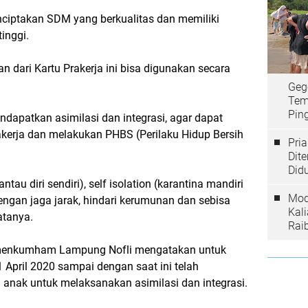
nciptakan SDM yang berkualitas dan memiliki
inggi.
an dari Kartu Prakerja ini bisa digunakan secara
Geg
Tem
Ping
dapatkan asimilasi dan integrasi, agar dapat
erja dan melakukan PHBS (Perilaku Hidup Bersih
Pri
Dit
Did
au diri sendiri), self isolation (karantina mandiri
Mod
 dengan jaga jarak, hindari kerumunan dan sebisa
Kal
atanya.
Rai
emenkumham Lampung Nofli mengatakan untuk
 April 2020 sampai dengan saat ini telah
 anak untuk melaksanakan asimilasi dan integrasi.