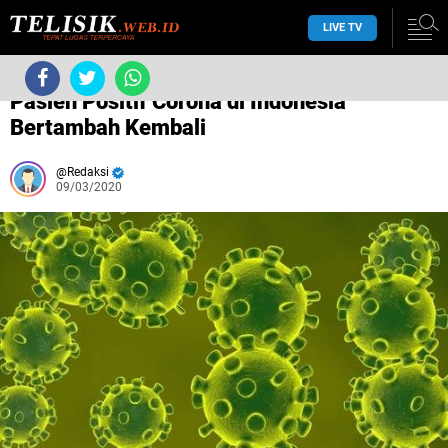
LIVE TV
/
COVID-19
/
/
Pasien Positif Corona di Indonesia
Bertambah Kembali
Redaksi
09/03/2020