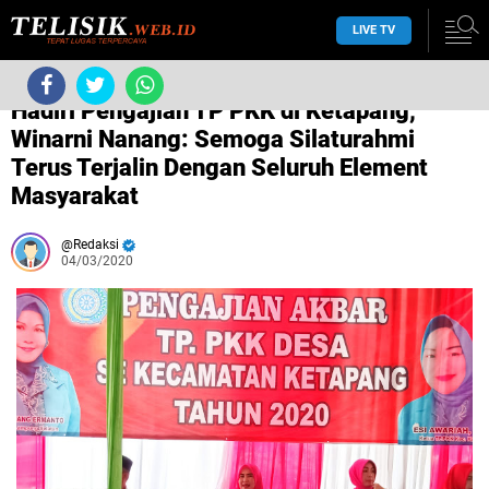
LIVE TV
/
Lampung Selatan
/
/
Hadiri Pengajian TP PKK di Ketapang,
Winarni Nanang: Semoga Silaturahmi
Terus Terjalin Dengan Seluruh Element
Masyarakat
Redaksi
04/03/2020