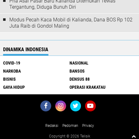
Pria Asal Pasar Baru Kalianda Ditemukan Tewas
Tergantung, Diduga Bunuh Diri
Modus Pecah Kaca Mobil di Kalianda, Dana BOS Rp 102
Juta Raib di Gondol Maling
DINAMIKA INDONESIA
COVID-19
NASIONAL
NARKOBA
BANSOS
BISNIS
DENSUS 88
GAYA HIDUP
OPERASI KRAKATAU
About Us
Redaksi
Pedoman
Privacy
Copyright ©
2026 Telisik