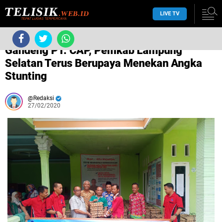
LIVE TV
/
Pemkab Lampung Selatan
/
Gandeng PT. CAP, Pemkab Lampung
Selatan Terus Berupaya Menekan Angka
Stunting
Redaksi
27/02/2020